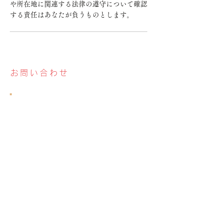
や所在地に関連する法律の遵守について確認
する責任はあなたが負うものとします。
お問い合わせ
お問い合わせ
メールアドレス:
yamakawa@hpos.com
所在地
〒150-0021​
東京都渋谷区恵比寿西2丁目4番8号ウィンド恵比寿ビ
ル8F