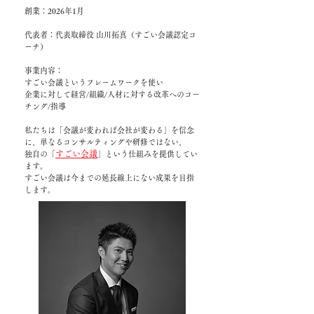
創業：2026年1月
代表者：代表取締役 山川拓真（すごい会議認定コ
ーチ）
事業内容：
すごい会議というフレームワークを使い
企業に対して経営/組織/人材に対する改革へのコー
チング/指導
私たちは「会議が変われば会社が変わる」を信念
に、単なるコンサルティングや研修ではない、
すごい会議
独自の「
」という仕組みを提供してい
ます。
すごい会議は今までの延長線上にない成果を目指
します。