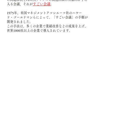
すごい会議
入る会議、それが
。
1975年、米国マネジメントアソシエーツ社のハワー
ド・ゴールドマンらによって、「
すごい会議
」の手順が
開発されました。
この手法は、多くの企業で業績改善などの成果を上げ、
世界1000社以上の企業で導入されています。
※すごい会議は Sugoikaigi LLC の登録商標です
お問い合わせ
お問い合わせ
メールアドレス:
yamakawa@hpos.com
所在地
〒150-0021​
東京都渋谷区恵比寿西2丁目4番8号ウィンド恵比寿ビ