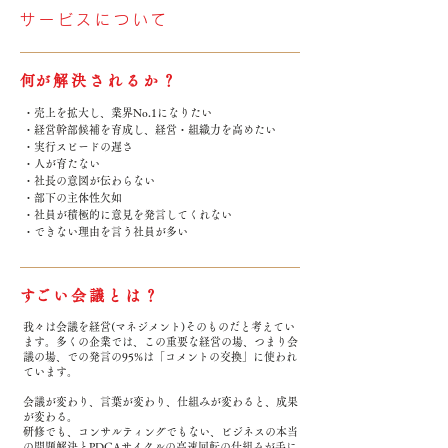
サービスについて
​何が解決されるか？
・売上を拡大し、業界No.1になりたい
・経営幹部候補を育成し、経営・組織力を高めたい
・実行スピードの遅さ
・人が育たない
・社長の意図が伝わらない
・部下の主体性欠如
・社員が積極的に意見を発言してくれない
・できない理由を言う社員が多い
​すごい会議とは？
我々は会議を経営(マネジメント)そのものだと考えてい
ます。多くの企業では、この重要な経営の場、つまり会
議の場、での発言の95%は「コメントの交換」に使われ
ています。
会議が変わり、言葉が変わり、仕組みが変わると、成果
が変わる。
研修でも、コンサルティングでもない、ビジネスの本当
の問題解決とPDCAサイクルの高速回転の仕組みが手に